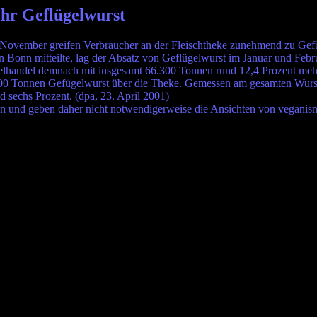
hr Geflügelwurst
ovember greifen Verbraucher an der Fleischtheke zunehmend zu Gefüge
n Bonn mitteilte, lag der Absatz von Geflügelwurst im Januar und Feb
telhandel demnach mit insgesamt 66.300 Tonnen rund 12,4 Prozent mehr
 Tonnen Gefügelwurst über die Theke. Gemessen am gesamten Wurstve
d sechs Prozent. (dpa, 23. April 2001)
n und geben daher nicht notwendigerweise die Ansichten von veganis