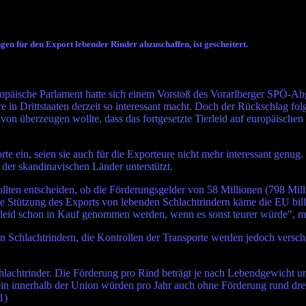
en für den Export lebender Rinder abzuschaffen, ist gescheitert.
opäische Parlament hatte sich einem Vorstoß des Vorarlberger SPÖ-Ab
 in Drittstaaten derzeit so interessant macht. Doch der Rückschlag fol
davon überzeugen wollte, dass das fortgesetzte Tierleid auf europäisc
orte ein, seien sie auch für die Exporteure nicht mehr interessant gen
 der skandinavischen Länder unterstützt.
lten entscheiden, ob die Förderungsgelder von 58 Millionen (798 Mill.
e Stützung des Exports von lebenden Schlachtrindern käme die EU billig
erleid schon in Kauf genommen werden, wenn es sonst teurer würde", mei
Schlachtrindern, die Kontrollen der Transporte werden jedoch verschär
chlachtrinder. Die Förderung pro Rind beträgt je nach Lebendgewicht 
ein innerhalb der Union würden pro Jahr auch ohne Förderung rund drei 
1)